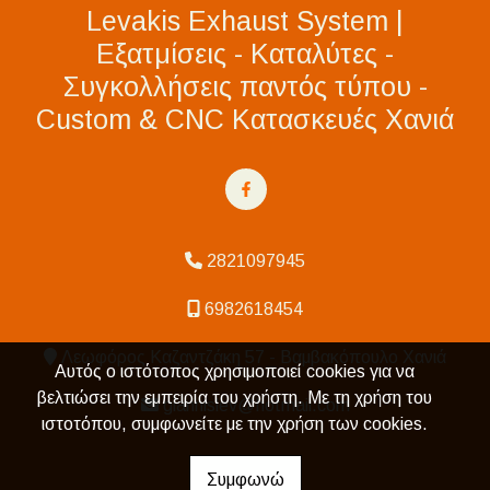
Levakis Exhaust System |
Εξατμίσεις - Καταλύτες -
Συγκολλήσεις παντός τύπου -
Custom & CNC Κατασκευές Χανιά
2821097945
6982618454
Λεωφόρος Καζαντζάκη 57 - Βαμβακόπουλο Χανιά
Αυτός ο ιστότοπος χρησιμοποιεί cookies για να
βελτιώσει την εμπειρία του χρήστη. Με τη χρήση του
giannislev@hotmail.com
ιστοτόπου, συμφωνείτε με την χρήση των cookies.
Συμφωνώ